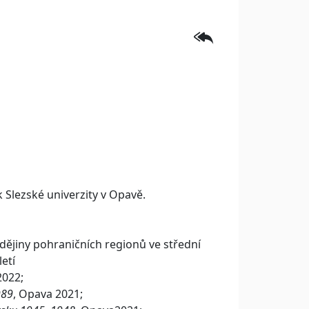
 Slezské univerzity v Opavě.
í dějiny pohraničních regionů ve střední
letí
2022;
989
, Opava 2021;