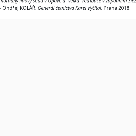
mořádný lidový soud v Opavě a "velká" retribuce v západním Sl
– Ondřej KOLÁŘ,
Generál četnictva Karel Vyčítal
, Praha 2018.