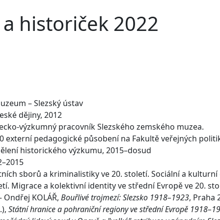
 a historiček 2022
uzeum – Slezský ústav
eské dějiny, 2012
ecko-výzkumný pracovník Slezského zemského muzea.
0 externí pedagogické působení na Fakultě veřejných politik
ělení historického výzkumu, 2015–dosud
2–2015
ích sborů a kriminalistiky ve 20. století. Sociální a kulturn
tí. Migrace a kolektivní identity ve střední Evropě ve 20. sto
– Ondřej KOLÁŘ,
Bouřlivé trojmezí: Slezsko 1918–1923
, Praha 
.),
Státní hranice a pohraniční regiony ve střední Evropě 1918–1