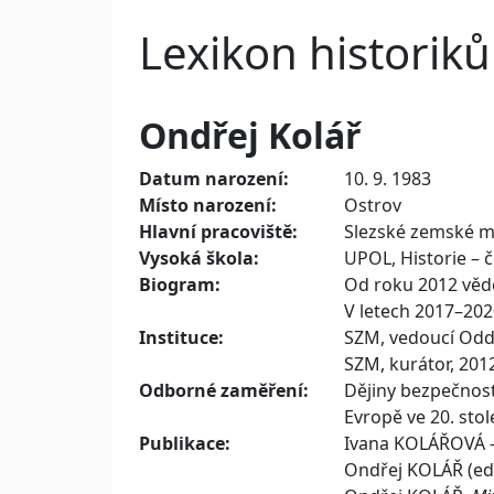
Lexikon historiků
Ondřej
Kolář
Datum narození:
10. 9. 1983
Místo narození:
Ostrov
Hlavní pracoviště:
Slezské zemské m
Vysoká škola:
UPOL, Historie – č
Biogram:
Od roku 2012 věd
V letech 2017–202
Instituce:
SZM, vedoucí Odd
SZM, kurátor, 201
Odborné zaměření:
Dějiny bezpečnostn
Evropě ve 20. stole
Publikace:
Ivana KOLÁŘOVÁ 
Ondřej KOLÁŘ (ed