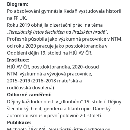
Biogram:
Po absolvování gymnázia Kadaň vystudovala historii
na FF UK.
Roku 2019 obhájila dizertační práci na téma
„Tereziánský ústav šlechtičen na Pražském hradě"
.
Profesně působila jako výzkumná pracovnice v NTM,
od roku 2020 pracuje jako postdoktorandka v
Oddělení dějin 19. století na HIÚ AV ČR.
Instituce:
HIÚ AV ČR, postdoktorandka, 2020–dosud
NTM, výzkumná a vývojová pracovnice,
2015–2019 (2016–2018 mateřská a
rodičovská dovolená)
Odborné zaměření:
Dějiny každodennosti v „dlouhém" 19. století. Dějiny
šlechtických elit, genderu a filantropie. Dámský
automobilismus v první polovině 20. století.
Publikace:
Michaela ŽÁKOVÁ,
Tereziánský ústav šlechtičen na