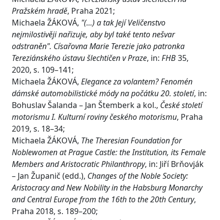
Pražském hradě
, Praha 2021;
Michaela ŽÁKOVÁ,
"(...) a tak Její Veličenstvo
nejmilostivěji nařizuje, aby byl také tento nešvar
odstraněn". Císařovna Marie Terezie jako patronka
Tereziánského ústavu šlechtičen v Praze
, in:
FHB
35,
2020, s. 109–141;
Michaela ŽÁKOVÁ,
Elegance za volantem? Fenomén
dámské automobilistické módy na počátku 20. století
, in:
Bohuslav Šalanda – Jan Štemberk a kol.,
České století
motorismu I. Kulturní roviny českého motorismu
, Praha
2019, s. 18–34;
Michaela ŽÁKOVÁ,
The Theresian Foundation for
Noblewomen at Prague Castle: the Institution, its Female
Members and Aristocratic Philanthropy
, in: Jiří Brňovják
– Jan Županič (edd.),
Changes of the Noble Society:
Aristocracy and New Nobility in the Habsburg Monarchy
and Central Europe from the 16th to the 20th Century
,
Praha 2018, s. 189–200;