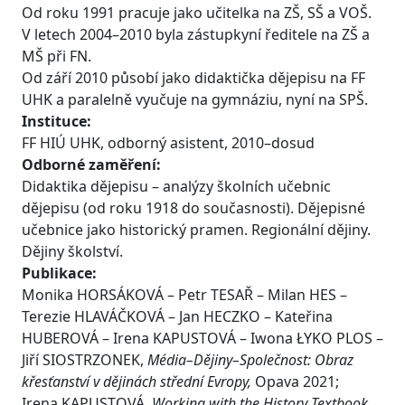
Od roku 1991 pracuje jako učitelka na ZŠ, SŠ a VOŠ.
V letech 2004–2010 byla zástupkyní ředitele na ZŠ a
MŠ při FN.
Od září 2010 působí jako didaktička dějepisu na FF
UHK a paralelně vyučuje na gymnáziu, nyní na SPŠ.
Instituce:
FF HIÚ UHK, odborný asistent, 2010–dosud
Odborné zaměření:
Didaktika dějepisu – analýzy školních učebnic
dějepisu (od roku 1918 do současnosti). Dějepisné
učebnice jako historický pramen. Regionální dějiny.
Dějiny školství.
Publikace:
Monika HORSÁKOVÁ – Petr TESAŘ – Milan HES –
Terezie HLAVÁČKOVÁ – Jan HECZKO – Kateřina
HUBEROVÁ – Irena KAPUSTOVÁ – Iwona ŁYKO PLOS –
Jiří SIOSTRZONEK,
Média–Dějiny–Společnost: Obraz
křesťanství v dějinách střední Evropy,
Opava 2021;
Irena KAPUSTOVÁ,
Working with the History Textbook