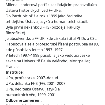
Milena Lenderová patří k zakládajícím pracovníkům
Ústavu historických věd FF UPa.
Do Pardubic přišla roku 1999 jako ředitelka
tehdejšího Ústavu jazyků a humanitních studií.
Byla první děkankou FHS (pozdější Fakulty
filozofické).
Je absolventkou FF UK, kde získala i titul PhDr. a CSc.
Habilitovala se a profesorské řízení postoupila na JU,
kde působila v letech 1993–1997.
V letech 1997–1998 působila jako vedoucí české
sekce na Univerzitě Paula Valéryho, Montpellier,
Francie.
Instituce:
UPa, profesorka, 2007–dosud
UPa, děkanka FHS (FF), 2001–2007
UPa, Ředitelka Ústavu jazyků a
humanitních věd, 1999–2001
Odborné zaměření: