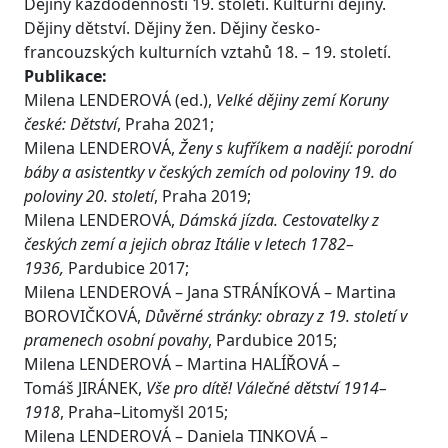
Dějiny každodennosti 19. století. Kulturní dějiny.
Dějiny dětství. Dějiny žen. Dějiny česko-
francouzských kulturních vztahů 18. – 19. století.
Publikace:
Milena LENDEROVÁ (ed.),
Velké dějiny zemí Koruny
české: Dětství
, Praha 2021;
Milena LENDEROVÁ,
Ženy s kufříkem a nadějí: porodní
báby a asistentky v českých zemích od poloviny 19. do
poloviny 20. století
, Praha 2019;
Milena LENDEROVÁ,
Dámská jízda. Cestovatelky z
českých zemí a jejich obraz Itálie v letech 1782–
1936,
Pardubice 2017;
Milena LENDEROVÁ – Jana STRÁNÍKOVÁ – Martina
BOROVIČKOVÁ,
Důvěrné stránky: obrazy z 19. století v
pramenech osobní povahy
, Pardubice 2015;
Milena LENDEROVÁ – Martina HALÍŘOVÁ –
Tomáš JIRÁNEK,
Vše pro dítě! Válečné dětství 1914–
1918
, Praha–Litomyšl 2015;
Milena LENDEROVÁ – Daniela TINKOVÁ –