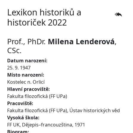
Lexikon historiků a
historiček 2022
Prof., PhDr.
Milena
Lenderová
,
CSc.
Datum narození:
25. 9. 1947
Místo narození:
Kostelec n. Orlicí
Hlavní pracoviště:
Fakulta filozofická (FF UPa)
Pracoviště:
Fakulta filozofická (FF UPa), Ústav historických věd
Vysoká škola:
FF UK, Dějepis–francouzština, 1971
Biogram: