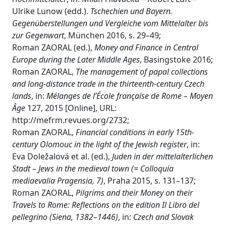
Ulrike Lunow (edd.).
Tschechien und Bayern.
Gegenüberstellungen und Vergleiche vom Mittelalter bis
zur Gegenwart
, München 2016, s. 29–49;
Roman ZAORAL (ed.),
Money and Finance in Central
Europe during the Later Middle Ages
, Basingstoke 2016;
Roman ZAORAL,
The management of papal collections
and long-distance trade in the thirteenth-century Czech
lands
, in:
Mélanges de l’École française de Rome – Moyen
Âge
127, 2015 [Online], URL:
http://mefrm.revues.org/2732;
Roman ZAORAL,
Financial conditions in early 15th-
century Olomouc in the light of the Jewish register
, in:
Eva Doležalová et al. (ed.),
Juden in der mittelalterlichen
Stadt – Jews in the medieval town
(= Colloquia
mediaevalia Pragensia, 7)
, Praha 2015, s. 131–137;
Roman ZAORAL,
Pilgrims and their Money on their
Travels to Rome: Reflections on the edition Il Libro del
pellegrino (Siena, 1382–1446)
, in:
Czech and Slovak