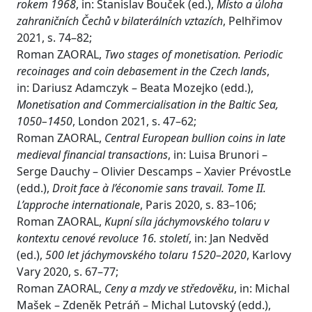
rokem 1968
, in: Stanislav Bouček (ed.),
Místo a úloha
zahraničních Čechů v bilaterálních vztazích
, Pelhřimov
2021, s. 74–82;
Roman ZAORAL,
Two stages of monetisation. Periodic
recoinages and coin debasement in the Czech lands
,
in: Dariusz Adamczyk – Beata Mozejko (edd.),
Monetisation and Commercialisation in the Baltic Sea,
1050–1450
, London 2021, s. 47–62;
Roman ZAORAL,
Central European bullion coins in late
medieval financial transactions
, in: Luisa Brunori –
Serge Dauchy – Olivier Descamps – Xavier PrévostLe
(edd.),
Droit face à l’économie sans travail. Tome II.
L’approche internationale
, Paris 2020, s. 83–106;
Roman ZAORAL,
Kupní síla jáchymovského tolaru v
kontextu cenové revoluce 16. století
, in: Jan Nedvěd
(ed.),
500 let jáchymovského tolaru 1520–2020
, Karlovy
Vary 2020, s. 67–77;
Roman ZAORAL,
Ceny a mzdy ve středověku
, in: Michal
Mašek – Zdeněk Petráň – Michal Lutovský (edd.),