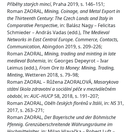
Příběhy starých mincí
, Praha 2019, s. 146–151;
Roman ZAORAL,
Mining, Coinage, and Metal Export in
the Thirteenth Century: The Czech Lands and Italy in
Comparative Perspective
, in: Balász Nagy – Felicitas
Schmieder – András Vadas (edd.),
The Medieval
Networks in East Central Europe. Commerce, Contacts,
Communication
, Abingdon 2019, s. 209–226;
Roman ZAORAL,
Mining, trading and minting in late
medieval Bohemia
, in: Georges Depeyrot – Ivar
Leimus (edd.),
From Ore to Money: Mining, Trading,
Minting
, Wetteren 2018, s. 79–98;
Roman ZAORAL – Růžena ZAORALOVÁ,
Masarykova
státní škola zdravotní a sociální péče v meziválečném
období
, in:
AUC–HUCP
58, 2018, s. 191–207;
Roman ZAORAL,
Oběh českých florénů v Itálii
, in:
NS
31,
2017, s. 263–271;
Roman ZAORAL,
Der Bayerische und der Böhmische
Pfennig. Grenzüberschreitende Währungsräume im
Hochmittelalter
, in: Milan Hlavačka – Robert Luft –