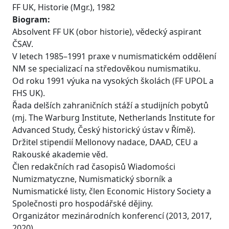
FF UK, Historie (Mgr.), 1982
Biogram:
Absolvent FF UK (obor historie), vědecký aspirant
ČSAV.
V letech 1985–1991 praxe v numismatickém oddělení
NM se specializací na středověkou numismatiku.
Od roku 1991 výuka na vysokých školách (FF UPOL a
FHS UK).
Řada delších zahraničních stáží a studijních pobytů
(mj. The Warburg Institute, Netherlands Institute for
Advanced Study, Český historický ústav v Římě).
Držitel stipendií Mellonovy nadace, DAAD, CEU a
Rakouské akademie věd.
Člen redakčních rad časopisů Wiadomości
Numizmatyczne, Numismatický sborník a
Numismatické listy, člen Economic History Society a
Společnosti pro hospodářské dějiny.
Organizátor mezinárodních konferencí (2013, 2017,
2020).