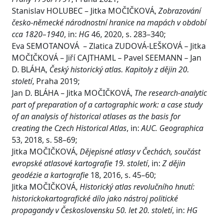
Stanislav HOLUBEC – Jitka MOČIČKOVÁ,
Zobrazování
česko-německé národnostní hranice na mapách v období
cca 1820–1940
, in:
HG
46, 2020, s. 283–340;
Eva SEMOTANOVÁ – Zlatica ZUDOVÁ-LEŠKOVÁ – Jitka
MOČIČKOVÁ – Jiří CAJTHAML – Pavel SEEMANN – Jan
D. BLÁHA,
Český historický atlas. Kapitoly z dějin 20.
století
, Praha 2019;
Jan D. BLÁHA – Jitka MOČIČKOVÁ,
The research-analytic
part of preparation of a cartographic work: a case study
of an analysis of historical atlases as the basis for
creating the Czech Historical Atlas
, in:
AUC. Geographica
53, 2018, s. 58–69;
Jitka MOČIČKOVÁ,
Dějepisné atlasy v Čechách, součást
evropské atlasové kartografie 19. století
, in:
Z dějin
geodézie a kartografie
18, 2016, s. 45–60;
Jitka MOČIČKOVÁ,
Historický atlas revolučního hnutí:
historickokartografické dílo jako nástroj politické
propagandy v Československu 50. let 20. století
, in:
HG