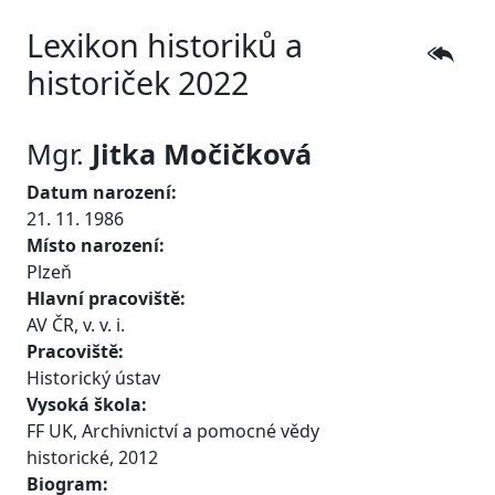
Lexikon historiků a
historiček 2022
Mgr.
Jitka
Močičková
Datum narození:
21. 11. 1986
Místo narození:
Plzeň
Hlavní pracoviště:
AV ČR, v. v. i.
Pracoviště:
Historický ústav
Vysoká škola:
FF UK, Archivnictví a pomocné vědy
historické, 2012
Biogram: