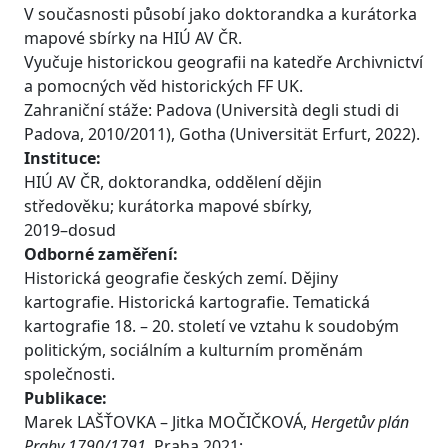
V současnosti působí jako doktorandka a kurátorka
mapové sbírky na HIÚ AV ČR.
Vyučuje historickou geografii na katedře Archivnictví
a pomocných věd historických FF UK.
Zahraniční stáže: Padova (Università degli studi di
Padova, 2010/2011), Gotha (Universität Erfurt, 2022).
Instituce:
HIÚ AV ČR, doktorandka, oddělení dějin
středověku; kurátorka mapové sbírky,
2019–dosud
Odborné zaměření:
Historická geografie českých zemí. Dějiny
kartografie. Historická kartografie. Tematická
kartografie 18. – 20. století ve vztahu k soudobým
politickým, sociálním a kulturním proměnám
společnosti.
Publikace:
Marek LAŠŤOVKA – Jitka MOČIČKOVÁ,
Hergetův plán
Prahy 1790/1791
, Praha 2021;