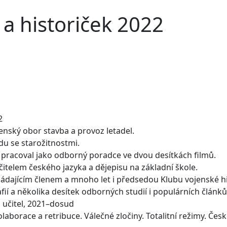
 a historiček 2022
2
renský obor stavba a provoz letadel.
u se starožitnostmi.
e pracoval jako odborný poradce ve dvou desítkách filmů.
čitelem českého jazyka a dějepisu na základní škole.
ádajícím členem a mnoho let i předsedou Klubu vojenské h
fií a několika desítek odborných studií i populárních článk
 učitel, 2021–dosud
olaborace a retribuce. Válečné zločiny. Totalitní režimy. Če