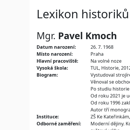
Lexikon historiků
Mgr.
Pavel
Kmoch
Datum narození:
26. 7. 1968
Místo narození:
Praha
Hlavní pracoviště:
Na volné noze
Vysoká škola:
TUL, Historie, 201
Biogram:
Vystudoval strojí
Věnoval se obchod
Po studiu histori
Od roku 2021 je u
Od roku 1996 zakl
Autor tří monogra
Instituce:
ZŠ Ke Kateřinkám,
Odborné zaměření:
Moderní dějiny. K