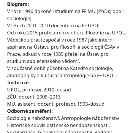
Biogram:
V roce 1996 dokončil studium na FF MU (PhDr.; obor
sociologie).
V letech 2001–2010 docentem na FF UPOL.
Od roku 2015 profesorem v oboru filozofie na UPOL.
Vědeckou práci započal v roce 1987 jako interní
aspirant na Ústavu pro filosofii a sociologii ČSAV v
Praze, odkud v roce 1989 přešel na Ústav pro
studium společenského vědomí.
V současné době působí na Katedře sociologie,
andragogiky a kulturní antropologie na FF UPOL.
Instituce:
UPOL, profesor, 2010–dosud
ZČU, docent, 2009–2013
MU, asistent; docent; profesor, 1993–dosud
Odborné zaměření:
Sociologie náboženství. Antropologie náboženství.
Historické souvislosti české nenáboženskosti.
Sekularizace. Globalizace náboženství. Podoby