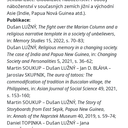
náboženství v současných zemích jižní a východní
Asie (Indie, Papua Nová Guinea atd.).
Publikace:
Dušan LUŽNÝ,
The fight over the Marian Column and a
religious narrative template in a society of unbelievers
,
in:
Memory Studies
15, 2022, s. 70–83;
Dušan LUŽNÝ,
Religious memory in a changing society.
The case of India and Papua New Guinea
, in:
Changing
Society and Personalities
5, 2021, s. 36–62;
Martin SOUKUP – Dušan LUŽNÝ – Jan D. BLÁHA –
Jaroslav SKUPNIK,
The aura of tatoos: The
commodification of tradition in Buscalan village, the
Philippines
, in:
Asian Journal of Social Science
49, 2021,
s. 153–160;
Martin SOUKUP – Dušan LUŽNÝ,
The Story of
Storyboards from East Sepik, Papua New Guinea
,
in:
Annals of the Naprstek Museum
40, 2019, s. 59–74;
Daniel TOPINKA – Dušan LUŽNÝ – Jana