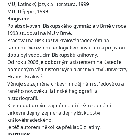
MU, Latinský jazyk a literatura, 1999
MU, Dějepis, 1999
Biogram:
Po absolvování Biskupského gymnázia v Brně v roce
1993 studoval na MU v Brně.
Pracoval na Biskupství královéhradeckém na
tamním Diecézním teologickém institutu a po jistou
dobu byl vedoucím Biskupské knihovny.
Od roku 2006 je odborným asistentem na Katedře
pomocných věd historických a archivnictví Univerzity
Hradec Králové.
Věnuje se zejména církevním dějinám středověku a
raného novověku, latinské hagiografii a
historiografii.
K jeho odborným zájmům patří též regionální
církevní dějiny, zejména dějiny Biskupství
královéhradeckého.
Je též autorem několika překladů z latiny.
Instituce: