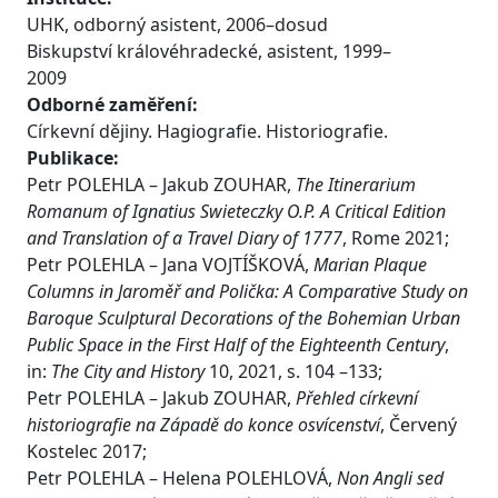
UHK, odborný asistent, 2006–dosud
Biskupství královéhradecké, asistent, 1999–
2009
Odborné zaměření:
Církevní dějiny. Hagiografie. Historiografie.
Publikace:
Petr POLEHLA – Jakub ZOUHAR,
The Itinerarium
Romanum of Ignatius Swieteczky O.P. A Critical Edition
and Translation of a Travel Diary of 1777
, Rome 2021;
Petr POLEHLA – Jana VOJTÍŠKOVÁ,
Marian Plaque
Columns in Jaroměř and Polička: A Comparative Study on
Baroque Sculptural Decorations of the Bohemian Urban
Public Space in the First Half of the Eighteenth Century
,
in:
The City and History
10, 2021, s. 104 –133;
Petr POLEHLA – Jakub ZOUHAR,
Přehled církevní
historiografie na Západě do konce osvícenství
, Červený
Kostelec 2017;
Petr POLEHLA – Helena POLEHLOVÁ,
Non Angli sed