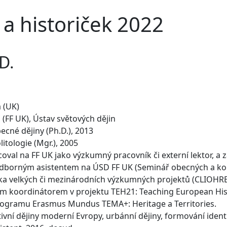
 a historiček 2022
.D.
a (UK)
a (FF UK), Ústav světových dějin
becné dějiny (Ph.D.), 2013
litologie (Mgr.), 2005
oval na FF UK jako výzkumný pracovník či externí lektor, a 
odborným asistentem na ÚSD FF UK (Seminář obecných a kom
ika velkých či mezinárodních výzkumných projektů (CLIOHR
ím koordinátorem v projektu TEH21: Teaching European His
ogramu Erasmus Mundus TEMA+: Heritage a Territories.
vní dějiny moderní Evropy, urbánní dějiny, formování identit