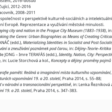
istent, 2016–dosud
čující, 2012–2016
acovník, 2008–2011
polečnost v perspektivě kulturně-sociálních a intelektuáln
ní Evropě. Reprezentace a využívání městské minulosti.
aying city and nation in the Prague City Museum (1883–1938)
, in
nking the Genre: Urban Biographies as Means of Creating Critical
 JANÁČ (edd.),
Materializing Identities in Socialist and Post-Socialis
vání a zneužívání poznámek pod čarou
, in:
Dějiny–Teorie–Kritika
n de JONG – Imre TERAFÁS (edd.),
Identity, Nation, City: Perspe
o
, in: Lucie Storchová a kol.,
Koncepty a dějiny: proměny pojmů 
rafie paměti: Reálná a imaginární místa kulturního vzpomínání
lturách vzpomínání 19. a 20. století
, Praha 2014, s. 55–88;
 v národní a transnacionální perspektivě
, in: Lenka Řezníková 
í 19. a 20. století
, Praha 2014, s. 347–383.