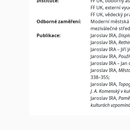
Instituce:
FF UK, odborný as
FF UK, externí vyu
FF UK, vědecký pr
Odborné zaměření:
Moderní městská s
meziválečné střed
Publikace:
Jaroslav IRA,
Displ
Jaroslav IRA,
Rethi
Jaroslav IRA – Jiří
Jaroslav IRA,
Použí
Jaroslav IRA – Ja
Jaroslav IRA,
Měst
338–355;
Jaroslav IRA,
Topog
J. A. Komenský v ku
Jaroslav IRA,
Paměť
kulturách vzpomínán