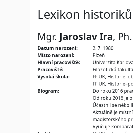
Lexikon historiků
Mgr.
Jaroslav
Ira
, Ph
Datum narození:
2. 7. 1980
Místo narození:
Plzeň
Hlavní pracoviště:
Univerzita Karlov
Pracoviště:
Filozofická fakult
Vysoká škola:
FF UK, Historie: o
FF UK, Historie–po
Biogram:
Do roku 2016 prac
Od roku 2016 je 
Účastnil se někol
Aktuálně je místn
magisterského pr
Vyučuje komparati