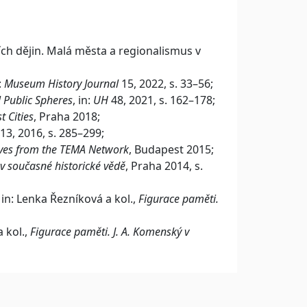
ích dějin. Malá města a regionalismus v
:
Museum History Journal
15, 2022, s. 33–56;
 Public Spheres
, in:
UH
48, 2021, s. 162–178;
t Cities
, Praha 2018;
13, 2016, s. 285–299;
ctives from the TEMA Network
, Budapest 2015;
v současné historické vědě
, Praha 2014, s.
, in: Lenka Řezníková a kol.,
Figurace paměti.
a kol.,
Figurace paměti. J. A. Komenský v