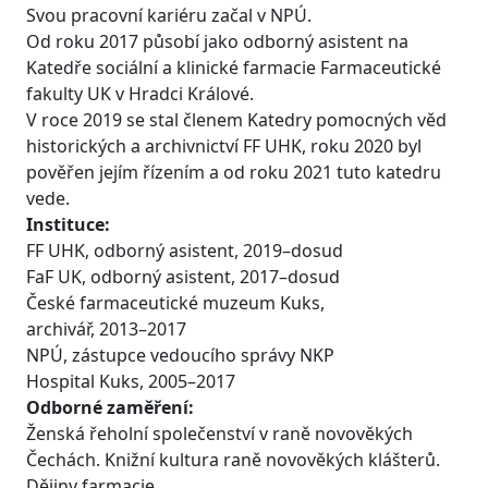
Svou pracovní kariéru začal v NPÚ.
Od roku 2017 působí jako odborný asistent na
Katedře sociální a klinické farmacie Farmaceutické
fakulty UK v Hradci Králové.
V roce 2019 se stal členem Katedry pomocných věd
historických a archivnictví FF UHK, roku 2020 byl
pověřen jejím řízením a od roku 2021 tuto katedru
vede.
Instituce:
FF UHK, odborný asistent, 2019–dosud
FaF UK, odborný asistent, 2017–dosud
České farmaceutické muzeum Kuks,
archivář, 2013–2017
NPÚ, zástupce vedoucího správy NKP
Hospital Kuks, 2005–2017
Odborné zaměření:
Ženská řeholní společenství v raně novověkých
Čechách. Knižní kultura raně novověkých klášterů.
Dějiny farmacie.