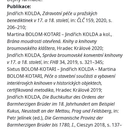
Publikace:
Jindřich KOLDA,
Zdravotní péče u pražských
benediktinek v 17. a 18. století
, in:
ČLČ
159, 2020, s.
206–210;
Martina BOLOM-KOTARI – Jindřich KOLDA a kol.,
Brána moudrosti otevřená. Knihy a knihovny
broumovského kláštera
, Hradec Králové 2020;
Jindřich KOLDA,
Správa broumovské konventní knihovny
v 17. a 18. století
, in:
FHB
34, 2019, s. 321–345;
Sixtus BOLOM-KOTARI – Jindřich KOLDA – Martina
BOLOM-KOTARI,
Péče o stavební součásti a vybavení
interiérových knihoven v historických objektech,
certifikovaná metodika
, Hradec Králové 2019;
Jindřich KOLDA,
Die Buchkultur des Ordens der
Barmherzigen Brüder im 18. Jahrhundert am Beispiel
Kukus, Neustadt an der Mettau, Prag und Feldsberg
, in:
Petr Jelínek (ed.),
Die Germanische Provinz der
Barmherzigen Brüder bis 1780, I.
, Cieszyn 2018, s. 137–