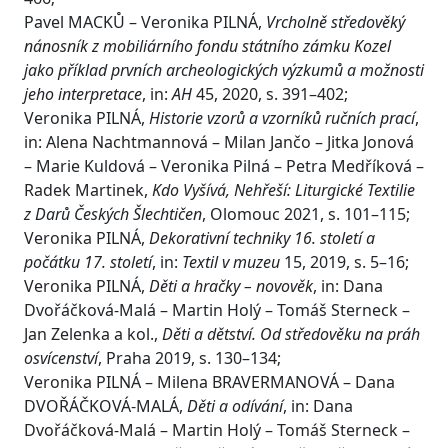
Pavel MACKŮ – Veronika PILNÁ,
Vrcholně středověký
nánosník z mobiliárního fondu státního zámku Kozel
jako příklad prvních archeologických výzkumů a možnosti
jeho interpretace
, in:
AH
45, 2020, s. 391–402;
Veronika PILNÁ,
Historie vzorů a vzorníků ručních prací
,
in: Alena Nachtmannová – Milan Jančo – Jitka Jonová
– Marie Kuldová – Veronika Pilná – Petra Medříková –
Radek Martinek,
Kdo Vyšívá, Nehřeší: Liturgické Textilie
z Darů Českých Šlechtičen
, Olomouc 2021, s. 101–115;
Veronika PILNÁ,
Dekorativní techniky 16. století a
počátku 17. století
, in:
Textil v muzeu
15, 2019, s. 5–16;
Veronika PILNÁ,
Děti a hračky – novověk
, in: Dana
Dvořáčková-Malá – Martin Holý – Tomáš Sterneck –
Jan Zelenka a kol.,
Děti a dětství. Od středověku na práh
osvícenství
, Praha 2019, s. 130–134;
Veronika PILNÁ – Milena BRAVERMANOVÁ – Dana
DVOŘÁČKOVÁ-MALÁ,
Děti a odívání
, in: Dana
Dvořáčková-Malá – Martin Holý – Tomáš Sterneck –