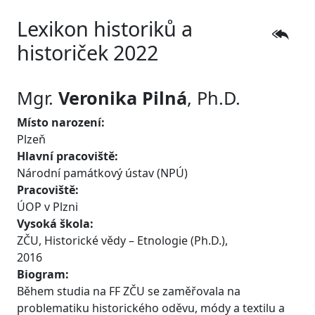
Lexikon historiků a
historiček 2022
Mgr.
Veronika
Pilná
, Ph.D.
Místo narození:
Plzeň
Hlavní pracoviště:
Národní památkový ústav (NPÚ)
Pracoviště:
ÚOP v Plzni
Vysoká škola:
ZČU, Historické vědy – Etnologie (Ph.D.),
2016
Biogram:
Během studia na FF ZČU se zaměřovala na
problematiku historického oděvu, módy a textilu a