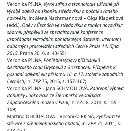
Veronika PILNÁ,
Vývoj střihu a technologie užívané při
výrobě oděvů na sklonku středověku a počátku raného
novověku
, in: Alena Nachtmannová – Olga Klapetková
(edd.),
Oděv v Čechách ve středověku a raném novověku:
sborník příspěvků ze specializované konference
uspořádané Národním památkovým ústavem, územním
odborným pracovištěm středních Čech v Praze 14. října
2015
, Praha 2016, s. 40–55;
Veronika PILNÁ,
Pohřební výbavy příslušníků
šlechtického rodu Gryspeků z Griesbachu. Příspěvek k
poznání odívání elit přelomu 16. a 17. století v západních
Čechách
, in:
ZPP
75, 2015, s. 157–167;
Veronika PILNÁ – Jana SCHMOLLOVÁ,
Pohřební výbava
Bohunky Lobkovické ze Šternberka ve sbírkách
Západočeského muzea v Plzni
, in:
AZČ
8, 2014, s. 155–
169;
Martina OHLÍDALOVÁ – Veronika PILNÁ,
Kynžvartské
střevíce z předbělohorského období
, in:
ZPP
71, 2011, s.
428–432.