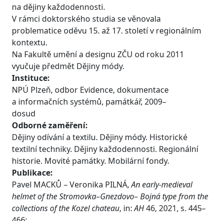
na dějiny každodennosti.
V rámci doktorského studia se věnovala
problematice oděvu 15. až 17. století v regionálním
kontextu.
Na Fakultě umění a designu ZČU od roku 2011
vyučuje předmět Dějiny módy.
Instituce:
NPÚ Plzeň, odbor Evidence, dokumentace
a informačních systémů, památkář, 2009–
dosud
Odborné zaměření:
Dějiny odívání a textilu. Dějiny módy. Historické
textilní techniky. Dějiny každodennosti. Regionální
historie. Movité památky. Mobilární fondy.
Publikace:
Pavel MACKŮ – Veronika PILNÁ,
An early-medieval
helmet of the Stromovka–Gnezdovo– Bojná type from the
collections of the Kozel chateau
, in:
AH
46, 2021, s. 445–
466;