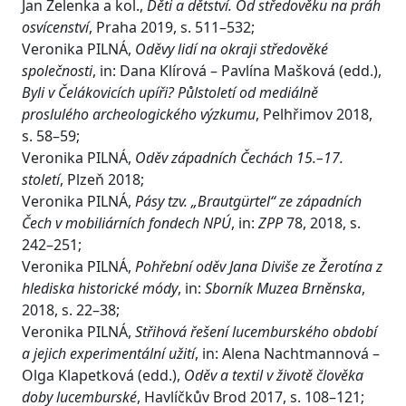
Jan Zelenka a kol.,
Děti a dětství. Od středověku na práh
osvícenství
, Praha 2019, s. 511–532;
Veronika PILNÁ,
Oděvy lidí na okraji středověké
společnosti
, in: Dana Klírová – Pavlína Mašková (edd.),
Byli v Čelákovicích upíři? Půlstoletí od mediálně
proslulého archeologického výzkumu
, Pelhřimov 2018,
s. 58–59;
Veronika PILNÁ,
Oděv západních Čechách 15.–17.
století
, Plzeň 2018;
Veronika PILNÁ,
Pásy tzv. „Brautgürtel“ ze západních
Čech v mobiliárních fondech NPÚ
, in:
ZPP
78, 2018, s.
242–251;
Veronika PILNÁ,
Pohřební oděv Jana Diviše ze Žerotína z
hlediska historické módy
, in:
Sborník Muzea Brněnska
,
2018, s. 22–38;
Veronika PILNÁ,
Střihová řešení lucemburského období
a jejich experimentální užití
, in: Alena Nachtmannová –
Olga Klapetková (edd.),
Oděv a textil v životě člověka
doby lucemburské
, Havlíčkův Brod 2017, s. 108–121;