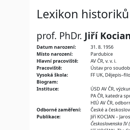
Lexikon historiků
prof. PhDr.
Jiří
Kocia
Datum narození:
31. 8. 1956
Místo narození:
Pardubice
Hlavní pracoviště:
AV ČR, v. v. i.
Pracoviště:
Ústav pro soudob
Vysoká škola:
FF UK, Dějepis–fil
Biogram:
Instituce:
ÚSD AV ČR, výzku
PA ČR, katedra sp
HIÚ AV ČR, odbor
Odborné zaměření:
České a českoslove
Publikace:
Jiří KOCIAN – Jar
Československa IV