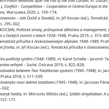
ech-Polish Relations after the Fall of the Iron Curtain
, in: Dušan
.),
Conflict – Competitiion – Cooperation in Central Europe in the 
ons,
Warszawa 2020, s. 159–174;
lovensko – stát Čechů a Slováků
, in: Jiří Kocian (ed.),
Tematická 
 s. 295–302;
í KOCIAN,
Politické strany, průmyslové dělnictvo a management
,
vo v českých zemích v letech 1938–1948
, Praha 2019, s. 373–405
ematická příručka k československým dějinám 1948–1989,
Prah
í fronta,
in: Jiří Kocian (ed.),
Tematická příručka k českoslove
cko-politický systém (1948–1989)
, in: Karel Schelle – Jaromír 
 Správa veřejná – Suché
, Ostrava 2019, s. 822–828;
slovakia between Two Totalitarian systems (1945–1948),
in: Ja
, Praha 2018, s. 511–539;
lovensko mezi dvěma totalitami (1945–1948),
in: Jaroslav Pán
7–502;
saryk halála,
in: Mitrovits Miklós (ed.),
Sztálin árnyékában. A 
 157–177.