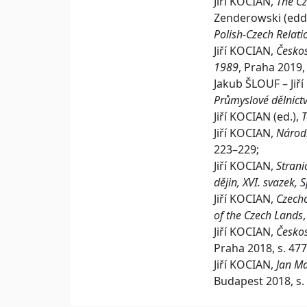
Jiří KOCIAN,
The Cz
Zenderowski (edd
Polish-Czech Relati
Jiří KOCIAN,
Českos
1989
, Praha 2019,
Jakub ŠLOUF – Jiř
Průmyslové dělnict
Jiří KOCIAN (ed.),
T
Jiří KOCIAN,
Národn
223–229;
Jiří KOCIAN,
Strani
dějin, XVI. svazek,
Jiří KOCIAN,
Czecho
of the Czech Lands
Jiří KOCIAN,
Českos
Praha 2018, s. 47
Jiří KOCIAN,
Jan Ma
Budapest 2018, s.