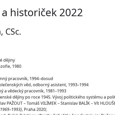
 a historiček 2022
n
, CSc.
é dějiny
ozofie, 1980
mný pracovník, 1994–dosud
olečenských věd, odborný asistent, 1993–1994
ný a vědecký pracovník, 1981–1993
nské dějiny po roce 1945. Vývoj politického systému a polit
oslav PAŽOUT – Tomáš VILÍMEK – Stanislav BALÍK – Vít HLOUŠ
 (1969–1993)
, Praha 2020;