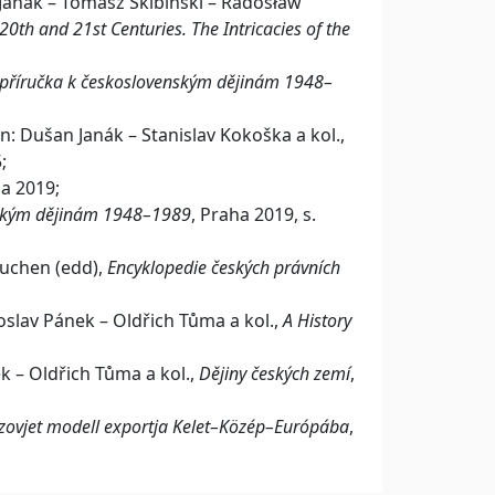
 Janák – Tomasz Skibiński – Radosław
20th and 21st Centuries. The Intricacies of the
příručka k československým dějinám 1948–
 in: Dušan Janák – Stanislav Kokoška a kol.,
;
a 2019;
nským dějinám 1948–1989
, Praha 2019, s.
Tauchen (edd),
Encyklopedie českých právních
roslav Pánek – Oldřich Tůma a kol.,
A History
ek – Oldřich Tůma a kol.,
Dějiny českých zemí
,
szovjet modell exportja Kelet–Közép–Európába
,