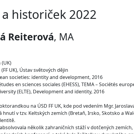
 a historiček 2022
á Reiterová
, MA
a (UK)
a (FF UK), Ústav světových dějin
an societies: identity and development, 2016
études en sciences sociales (EHESS), TEMA – Sociétés europ
versity (ELTE), Development and identity, 2016
oktorandkou na ÚSD FF UK, kde pod vedením Mgr. Jaroslava I
nutí v tzv. Keltských zemích (Bretaň, Irsko, Skotsko a Wales
dentitě.
absolvovala několik zahraničních stáží v dotčených zemích, 