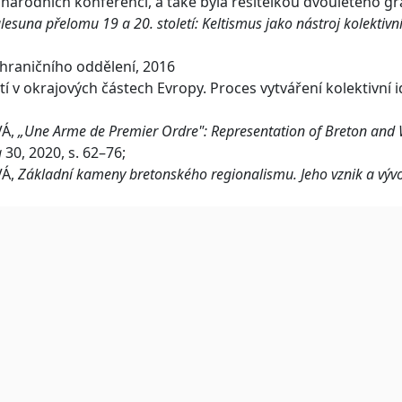
národních konferencí, a také byla řešitelkou dvouletého 
lesuna přelomu 19 a 20. století: Keltismus jako nástroj kolektivn
ahraničního oddělení, 2016
 v okrajových částech Evropy. Proces vytváření kolektivní i
VÁ,
„Une Arme de Premier Ordre": Representation of Breton and 
a
30, 2020, s. 62–76;
VÁ,
Základní kameny bretonského regionalismu. Jeho vznik a výv