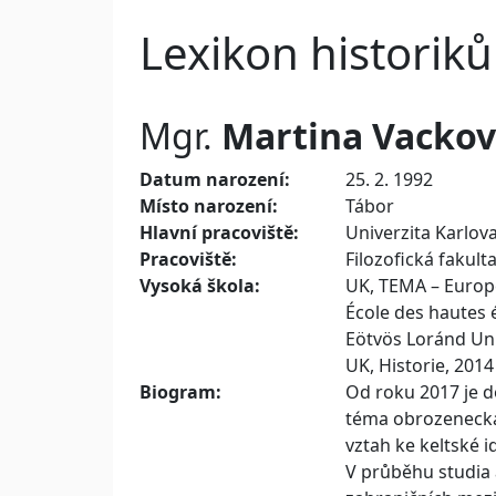
Lexikon historiků
Mgr.
Martina
Vackov
Datum narození:
25. 2. 1992
Místo narození:
Tábor
Hlavní pracoviště:
Univerzita Karlov
Pracoviště:
Filozofická fakult
Vysoká škola:
UK, TEMA – Europe
École des hautes 
Eötvös Loránd Uni
UK, Historie, 2014
Biogram:
Od roku 2017 je d
téma obrozenecká h
vztah ke keltské i
V průběhu studia 