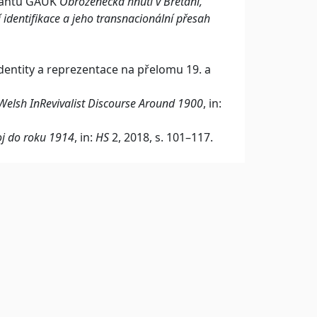
grantu GAUK
Obrozenecká hnutí v Bretani,
í identifikace a jeho transnacionální přesah
dentity a reprezentace na přelomu 19. a
Welsh InRevivalist Discourse Around 1900
, in:
oj do roku 1914
, in:
HS
2, 2018, s. 101–117.