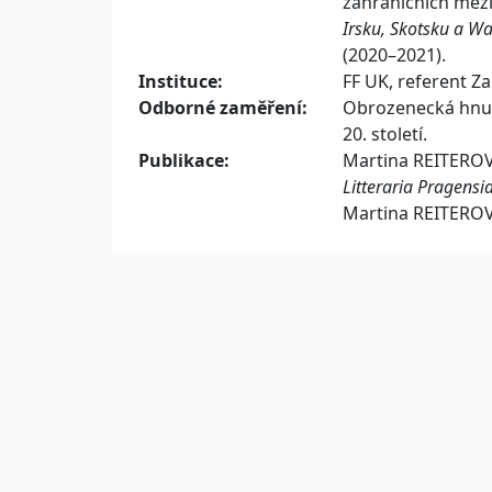
zahraničních mezi
Irsku, Skotsku a Wa
(2020–2021).
Instituce:
FF UK, referent Z
Odborné zaměření:
Obrozenecká hnutí
20. století.
Publikace:
Martina REITERO
Litteraria Pragensi
Martina REITERO