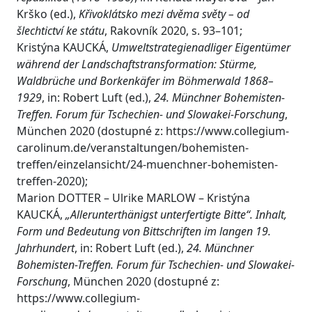
Krško (ed.),
Křivoklátsko mezi dvěma světy – od
šlechtictví ke státu
, Rakovník 2020, s. 93–101;
Kristýna KAUCKÁ,
Umweltstrategienadliger Eigentümer
während der Landschaftstransformation: Stürme,
Waldbrüche und Borkenkäfer im Böhmerwald 1868–
1929
, in: Robert Luft (ed.),
24. Münchner Bohemisten-
Treffen. Forum für Tschechien- und Slowakei-Forschung
,
München 2020 (dostupné z: https://www.collegium-
carolinum.de/veranstaltungen/bohemisten-
treffen/einzelansicht/24-muenchner-bohemisten-
treffen-2020);
Marion DOTTER – Ulrike MARLOW – Kristýna
KAUCKÁ,
„Allerunterthänigst unterfertigte Bitte“. Inhalt,
Form und Bedeutung von Bittschriften im langen 19.
Jahrhundert
, in: Robert Luft (ed.),
24. Münchner
Bohemisten-Treffen. Forum für Tschechien- und Slowakei-
Forschung
, München 2020 (dostupné z:
https://www.collegium-