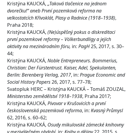
Kristýna KAUCKÁ,
„Taková tlačenice na jednom
dvorečku!“ aneb První pozemková reforma na
velkostatcích Křivoklát, Plasy a Radnice (1918–1938)
,
Praha 2018;
Kristýna KAUCKÁ,
(Ne)úspěšný pokus o diskreditaci
první pozemkové reformy – Völkerbundligy a jejich
aktivity na mezinárodním fóru,
in:
PagH
25, 2017, s. 30–
44;
Kristýna KAUCKÁ,
Noble Entrepreneurs. Bommerius,
Christian: Der Fürstentrust. Kaiser, Adel, Spekulanten,
Berlin: Berenberg Verlag, 2017
, in:
Prague Economic and
Social History Papers
26, 2017, s. 77–78;
Svatopluk HERC – Kristýna KAUCKÁ – Tomáš ZOUZAL,
Ministerstvo zemědělství 1918–1938
, Praha 2017;
Kristýna KAUCKÁ,
Pivovar v Krušovicích a první
československá pozemková reforma
, in:
Kvasný
Průmysl
62, 2016, s. 60–62;
Kristýna KAUCKÁ,
Osudy mikulovské zámecké knihovny
v meziválečném období
, in:
Knihy a dějiny
22, 2015, s.