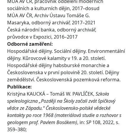
MÚA AV ČR, pracovník oddělení moderních
sociálních a kulturních dějin, 2017–dosud
MÚA AV ČR, Archiv Ústavu Tomáše G.
Masaryka, odborný archivář, 2017–2021
Česká národní banka, odborný archivář,
průvodce v Expozici, 2016–2017
Odborné zaměření:
Hospodářské dějiny. Sociální dějiny. Environmentální
dějiny. Kůrovcové kalamity v 19. a 20. století.
Hospodářské dějiny habsburské monarchie a
Československa v první polovině 20. století. Dějiny
zemědělství. Československá pozemková reforma.
Publikace:
Kristýna KAUCKÁ – Tomáš W. PAVLÍČEK,
Szkoła
speleologiczna „Později na Školy začali zvát špičkový
vědce ze Západu.“ Československo-polské vědecké
kontakty po roce 1968 (materiálová studie a rozhovor s
geologem prof. Pavlem Bosákem)
, in:
SP
108, 2022, s.
359–380;