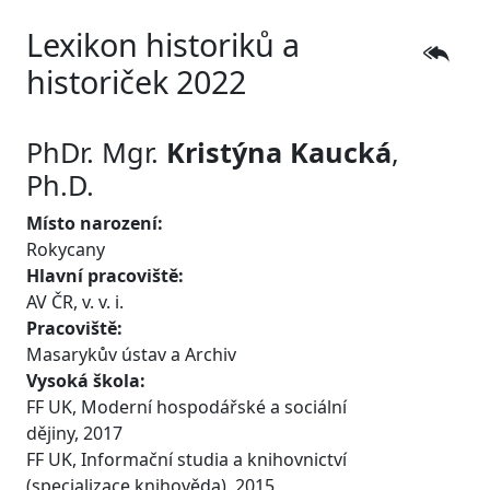
Lexikon historiků a
historiček 2022
PhDr. Mgr.
Kristýna
Kaucká
,
Ph.D.
Místo narození:
Rokycany
Hlavní pracoviště:
AV ČR, v. v. i.
Pracoviště:
Masarykův ústav a Archiv
Vysoká škola:
FF UK, Moderní hospodářské a sociální
dějiny, 2017
FF UK, Informační studia a knihovnictví
(specializace knihověda), 2015