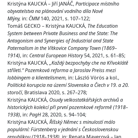
Kristýna KAUCKÁ – Jiří JANÁČ,
Participace místního
obyvatelstva na plánování vodního díla Nové
Mlýny,
in:
ČMM
140, 2021, s. 107–122;
Tomáš GECKO – Kristýna KAUCKÁ,
The Education
System between Private Business and the State: The
Antagonism and Synergies of Industrial and State
Paternalism in the Vítkovice Company Town (1869–
1914)
, in:
Central European History
54, 2021, s. 61–85;
Kristýna KAUCKÁ,
„Každý bezpochyby che na Křivoklátě
stříleti.“ Pozemková reforma a Jaroslav Preiss mezi
lobbingem a klientelismem,
in: László Vörös a kol.,
Politická korupcia na území Slovenska a Čiech v 19. a 20.
storočí
, Bratislava 2020, s. 267–278;
Kristýna KAUCKÁ,
Osudy velkostatkářských archivů a
historických kolekcí při první pozemkové reformě (1918–
1938)
, in:
PagH
28, 2020, s. 94–104;
Kristýna KAUCKÁ,
Říšský Němec s minulostí málo
populární: Fürstenberg v jednání s Československou
republikou (1918–1938)
, in: Renata Mayerová – Jan