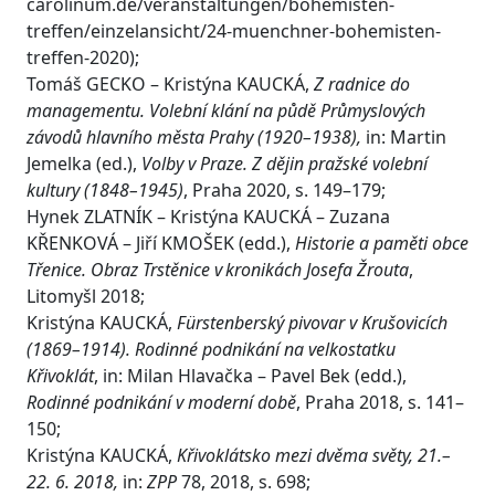
carolinum.de/veranstaltungen/bohemisten-
treffen/einzelansicht/24-muenchner-bohemisten-
treffen-2020);
Tomáš GECKO – Kristýna KAUCKÁ,
Z radnice do
managementu. Volební klání na půdě Průmyslových
závodů hlavního města Prahy (1920–1938),
in: Martin
Jemelka (ed.),
Volby v Praze. Z dějin pražské volební
kultury (1848–1945)
, Praha 2020, s. 149–179;
Hynek ZLATNÍK – Kristýna KAUCKÁ – Zuzana
KŘENKOVÁ – Jiří KMOŠEK (edd.),
Historie a paměti obce
Třenice. Obraz Trstěnice v kronikách Josefa Žrouta
,
Litomyšl 2018;
Kristýna KAUCKÁ,
Fürstenberský pivovar v Krušovicích
(1869–1914). Rodinné podnikání na velkostatku
Křivoklát
, in: Milan Hlavačka – Pavel Bek (edd.),
Rodinné podnikání v moderní době
, Praha 2018, s. 141–
150;
Kristýna KAUCKÁ,
Křivoklátsko mezi dvěma světy, 21.–
22. 6. 2018,
in:
ZPP
78, 2018, s. 698;