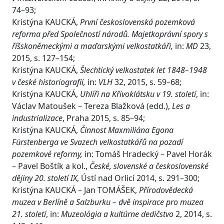
74–93;
Kristýna KAUCKÁ,
První československá pozemková
reforma před Společností národů. Majetkoprávní spory s
říšskoněmeckými a maďarskými velkostatkáři,
in:
MD
23,
2015, s. 127–154;
Kristýna KAUCKÁ,
Šlechtický velkostatek let 1848–1948
v české historiografii,
in:
VLH
32, 2015, s. 59–68;
Kristýna KAUCKÁ,
Uhlíři na Křivoklátsku v 19. století
, in:
Václav Matoušek – Tereza Blažková (edd.),
Les a
industrializace
, Praha 2015, s. 85–94;
Kristýna KAUCKÁ,
Činnost Maxmiliána Egona
Fürstenberga ve Svazech velkostatkářů na pozadí
pozemkové reformy,
in: Tomáš Hradecký – Pavel Horák
– Pavel Boštík a kol.,
České, slovenské a československé
dějiny 20. století IX
, Ústí nad Orlicí 2014, s. 291–300;
Kristýna KAUCKÁ – Jan TOMÁŠEK,
Přírodovědecká
muzea v Berlíně a Salzburku – dvě inspirace pro muzea
21. století
, in:
Muzeológia a kultúrne dedičstvo
2, 2014, s.