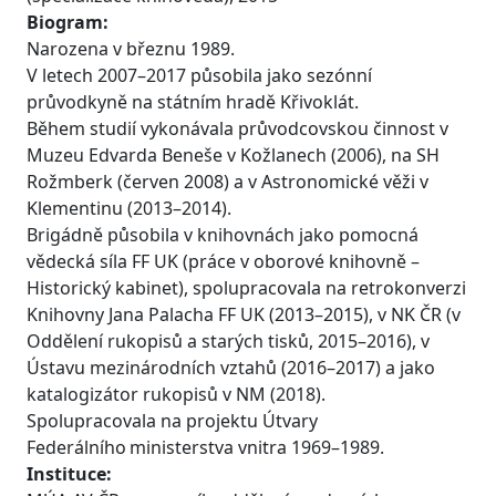
Biogram:
Narozena v březnu 1989.
V letech 2007–2017 působila jako sezónní
průvodkyně na státním hradě Křivoklát.
Během studií vykonávala průvodcovskou činnost v
Muzeu Edvarda Beneše v Kožlanech (2006), na SH
Rožmberk (červen 2008) a v Astronomické věži v
Klementinu (2013–2014).
Brigádně působila v knihovnách jako pomocná
vědecká síla FF UK (práce v oborové knihovně –
Historický kabinet), spolupracovala na retrokonverzi
Knihovny Jana Palacha FF UK (2013–2015), v NK ČR (v
Oddělení rukopisů a starých tisků, 2015–2016), v
Ústavu mezinárodních vztahů (2016–2017) a jako
katalogizátor rukopisů v NM (2018).
Spolupracovala na projektu Útvary
Federálního ministerstva vnitra 1969–1989.
Instituce: