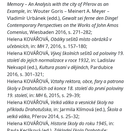
Memory – An Analysis with the city of Přerov as an
Example
, in: Wouter Goris – Meinert A. Meyer –
Vladimír Urbánek (edd.),
Gewalt sei ferne den Dinge!
Contemporary Perspectives on the Works of John Amos
Comenius
, Wiesbaden 2016, s. 271–282;
Helena KOVÁŘOVÁ,
Obálky sešitů místo obrázků v
učebnicích
, in:
MH
7, 2016, s. 157–180;
Helena KOVÁŘOVÁ,
Vývoj školních sešitů od poloviny 19.
století do jejich normalizace v roce 1932
, in: Ladislav
Nekvapil (ed.),
Kultura psaní v dějinách
, Pardubice
2016, s. 301–321;
Helena KOVÁŘOVÁ,
Vztahy rektora, obce, fary a patrona
školy v Drahotuších od konce 18. století do první poloviny
19. století
, in:
MH
6, 2015, s. 29–39;
Helena KOVÁŘOVÁ,
Velká válka a vesnické školy na
příkladu Drahotušska
, in: Jarmila Klímová (ed.),
Škola a
velká válka
, Přerov 2014, s. 25–32;
Helena KOVÁŘOVÁ,
Historie školy do roku 1945
, in:
Pavla Keclíková (ed.),
Základní škola Drahotuše: