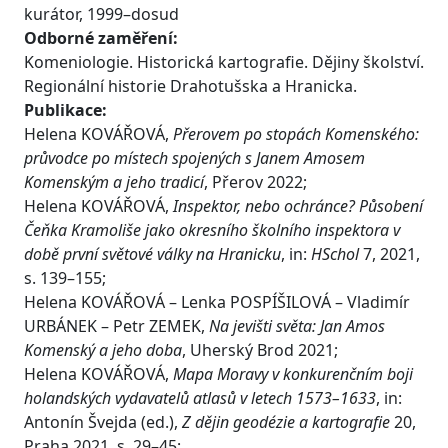
kurátor, 1999–dosud
Odborné zaměření:
Komeniologie. Historická kartografie. Dějiny školství.
Regionální historie Drahotušska a Hranicka.
Publikace:
Helena KOVÁŘOVÁ,
Přerovem po stopách Komenského:
průvodce po místech spojených s Janem Amosem
Komenským a jeho tradicí
, Přerov 2022;
Helena KOVÁŘOVÁ,
Inspektor, nebo ochránce? Působení
Čeňka Kramoliše jako okresního školního inspektora v
době první světové války na Hranicku
, in:
HSchol
7, 2021,
s. 139–155;
Helena KOVÁŘOVÁ – Lenka POSPÍŠILOVÁ – Vladimír
URBÁNEK – Petr ZEMEK,
Na jevišti světa: Jan Amos
Komenský a jeho doba
, Uherský Brod 2021;
Helena KOVÁŘOVÁ,
Mapa Moravy v konkurenčním boji
holandských vydavatelů atlasů v letech 1573–1633
, in:
Antonín Švejda (ed.),
Z dějin geodézie a kartografie
20,
Praha 2021, s. 29–45;