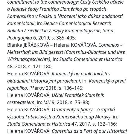
commitment to the commenology: Cesty českého učitele
a ředitele školy Františka Slaměníka po stopách
Komenského v Polsku a Nizozemí jako důkaz oddanosti
komeniologii
, in:
Siedlce Comeniological Research
Bulletin / Siedleckie Zeszyty Komeniologiszne, Seria
Pedagogika
6, 2019, s. 385–405;
Blanka JEŘÁBKOVÁ – Helena KOVÁŘOVÁ,
Comenius –
Meisterhaft ins Bild gesetzt (Comenius-Bildnisse und ihre
Wirkungsgeschichte)
, in:
Studia Comeniana et Historica
48, 2018, s. 121–180;
Helena KOVÁŘOVÁ,
Komenský na pohlednicích s
aktuálními historickými paralelami
, in:
Komenský a první
republika
, Přerov 2018, s. 136–145;
Helena KOVÁŘOVÁ,
Učitel František Slaměník
cestovatelem
, in:
MH
9, 2018, s. 75–88;
Helena KOVÁŘOVÁ,
Ornamenty a figury – Grafická
výzdoba Fabriciových a Komenského map Moravy
, in:
Studia Comeniana et Historica
47, 2017, s. 132–166;
Helena KOVÁŘOVÁ,
Comenius as a Part of our Historical