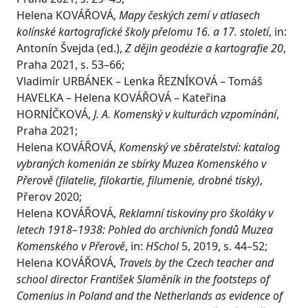
Helena KOVÁŘOVÁ,
Mapy českých zemí v atlasech
kolínské kartografické školy přelomu 16. a 17. století
, in:
Antonín Švejda (ed.),
Z dějin geodézie a kartografie 20
,
Praha 2021, s. 53–66;
Vladimír URBÁNEK – Lenka ŘEZNÍKOVÁ – Tomáš
HAVELKA – Helena KOVÁŘOVÁ – Kateřina
HORNÍČKOVÁ,
J. A. Komenský v kulturách vzpomínání
,
Praha 2021;
Helena KOVÁŘOVÁ,
Komenský ve sběratelství: katalog
vybraných komenián ze sbírky Muzea Komenského v
Přerově (filatelie, filokartie, filumenie, drobné tisky)
,
Přerov 2020;
Helena KOVÁŘOVÁ,
Reklamní tiskoviny pro školáky v
letech 1918–1938: Pohled do archivních fondů Muzea
Komenského v Přerově
, in:
HSchol
5, 2019, s. 44–52;
Helena KOVÁŘOVÁ,
Travels by the Czech teacher and
school director František Slaměník in the footsteps of
Comenius in Poland and the Netherlands as evidence of