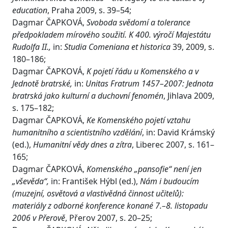
education
, Praha 2009, s. 39–54;
Dagmar ČAPKOVÁ,
Svoboda svědomí a tolerance
předpokladem mírového soužití. K 400. výročí Majestátu
Rudolfa II.,
in:
Studia Comeniana et historica
39, 2009, s.
180–186;
Dagmar ČAPKOVÁ,
K pojetí řádu u Komenského a v
Jednotě bratrské,
in:
Unitas Fratrum 1457–2007: Jednota
bratrská jako kulturní a duchovní fenomén
, Jihlava 2009,
s. 175–182;
Dagmar ČAPKOVÁ,
Ke Komenského pojetí vztahu
humanitního a scientistního vzdělání
, in: David Krámský
(ed.),
Humanitní vědy dnes a zítra
, Liberec 2007, s. 161–
165;
Dagmar ČAPKOVÁ,
Komenského „pansofie“ není jen
„vševěda“,
in: František Hýbl (ed.),
Nám i budoucím
(muzejní, osvětová a vlastivědná činnost učitelů):
materiály z odborné konference konané 7.–8. listopadu
2006 v Přerově
, Přerov 2007, s. 20–25;