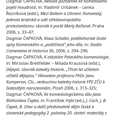
Dagmar ČAPKOVÁ,
Několik poznámek ke Komenského
pojetí moudrosti
, in: Vladimír Urbánek – Lenka
Řezníková (edd.),
Mezi Baltem a Uhrami: Komenský,
Jednota bratrská a svět středoevropského
protestantismu: sborník k poctě Marty Bečkové
, Praha
2006, s. 33–47;
Dagmar ČAPKOVÁ,
Klaus Schaller, pobělohorské české
spisy Komenského a „političnost“ jeho díla,
in:
Studia
Comeniana et historica
36, 2006, s. 294–296;
Dagmar ČAPKOVÁ,
K otázkám Palackého komeniologie
,
in: Miroslav Breitfelder – Milada Krausová (edd.),
Dějepis: sborník katedry historie. „Třicet let učitelem
učitelů dějepisu.“ Věnováno profesoru PhDr. Janu
Kumperovi, CSc., vedoucímu katedry historie FPE ZČU k
šedesátým narozeninám
, Plzeň 2006, s. 313–325;
Dagmar ČAPKOVÁ,
Ke komeniologickému dílu Jana
Blahoslava Čapka,
in: František Hýbl (ed.),
J. Cach, J. B.
Čapek, B. Uher a další představitelé dějin české a
slovenské pedagogiky 2. poloviny 20. století: materiály z