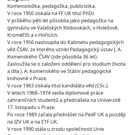
Komenioložka, pedagožka, publicistka.
V roce 1950 získala na FF UK titul PhDr.
V průběhu pěti let působila jako pedagožka na
gymnáziu ve Valašských Kloboukách, v Holešově,
Kroměříži a v Hořicích.
V roce 1956 nastoupila do Kabinetu pedagogických
věd ČSAV, ze kterého vznikl Pedagogický ústav J. A.
Komenského ČSAV (zde působila 36 let).
Zasloužila se o založení oddělení pro studium života
a díla J. A. Komenského ve Státní pedagogické
knihovně v Praze.
V roce 1963 získala titul kandidáta věd (CSc.).
V letech 1968–1974 vedla diplomové práce
zahraničních studentů a přednášela na Univerzitě
17. listopadu v Praze.
Po roce 1989 začala přednášet na PedF UK a později
na IZV UK a na ETF UK.
V roce 1990 stála u zrodu společnosti Unie