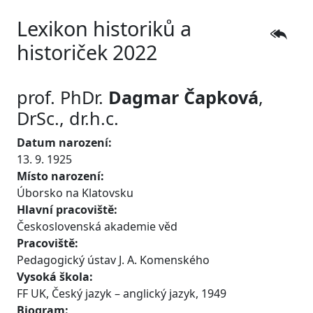
Lexikon historiků a
historiček 2022
prof. PhDr.
Dagmar
Čapková
,
DrSc., dr.h.c.
Datum narození:
13. 9. 1925
Místo narození:
Úborsko na Klatovsku
Hlavní pracoviště:
Československá akademie věd
Pracoviště:
Pedagogický ústav J. A. Komenského
Vysoká škola:
FF UK, Český jazyk – anglický jazyk, 1949
Biogram: