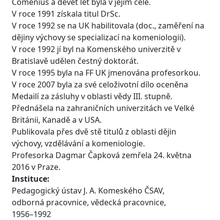
Comenius a devět let byla v jejím čele.
V roce 1991 získala titul DrSc.
V roce 1992 se na UK habilitovala (doc., zaměření na
dějiny výchovy se specializací na komeniologii).
V roce 1992 jí byl na Komenského univerzitě v
Bratislavě udělen čestný doktorát.
V roce 1995 byla na FF UK jmenována profesorkou.
V roce 2007 byla za své celoživotní dílo oceněna
Medailí za zásluhy v oblasti vědy III. stupně.
Přednášela na zahraničních univerzitách ve Velké
Británii, Kanadě a v USA.
Publikovala přes dvě stě titulů z oblasti dějin
výchovy, vzdělávání a komeniologie.
Profesorka Dagmar Čapková zemřela 24. května
2016 v Praze.
Instituce:
Pedagogický ústav J. A. Komeského ČSAV,
odborná pracovnice, vědecká pracovnice,
1956–1992