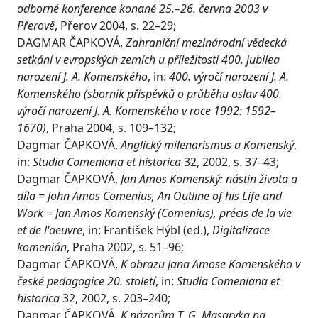
odborné konference konané 25.–26. června 2003 v
Přerově
, Přerov 2004, s. 22–29;
DAGMAR ČAPKOVÁ,
Zahraniční mezinárodní vědecká
setkání v evropských zemích u příležitosti 400. jubilea
narození J. A. Komenského
, in:
400. výročí narození J. A.
Komenského (sborník příspěvků o průběhu oslav 400.
výročí narození J. A. Komenského v roce 1992: 1592–
1670)
, Praha 2004, s. 109–132;
Dagmar ČAPKOVÁ,
Anglický milenarismus a Komenský
,
in:
Studia Comeniana et historica
32, 2002, s. 37–43;
Dagmar ČAPKOVÁ,
Jan Amos Komenský: nástin života a
díla = John Amos Comenius, An Outline of his Life and
Work = Jan Amos Komenský (Comenius), précis de la vie
et de l'oeuvre
, in: František Hýbl (ed.),
Digitalizace
komenián
, Praha 2002, s. 51–96;
Dagmar ČAPKOVÁ,
K obrazu Jana Amose Komenského v
české pedagogice 20. století
, in:
Studia Comeniana et
historica
32, 2002, s. 203–240;
Dagmar ČAPKOVÁ,
K názorům T. G. Masaryka na