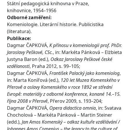
Státní pedagogická knihovna v Praze,
knihovnice, 1954–1956
Odborné zaměření:
Komeniologie. Literární historie. Publicistika
(literatura).
Publikace:
Dagmar ČAPKOVÁ,
K přínosu v komeniologii prof. PhDr.
Jaroslavy Peškové, CSc.
, in: Markéta Pánková – Elżbieta
Justyna Baron (ed.),
Odkaz Jaroslavy Peškové české
vzdělanosti
, Praha 2012, s. 99–105;
Dagmar ČAPKOVÁ,
František Palacký jako komeniolog
,
in: Marta Konířová (ed.),
120 let Muzea Komenského v
Přerově a oslavy Komenského v roce 1892 ve střední
Evropě: materiály z odborné konference, konané 14.–15.
října 2008 v Přerově
, Přerov 2009, s. 193–204;
Dagmar ČAPKOVÁ,
Opera didactica omnia
, in: Svatava
Chocholová – Markéta Pánková – Martin Steiner
(edd.),
Jan Amos Komenský – odkaz kultuře vzdělávání /
Johannes Amos Comenius – the legacy to the culture of