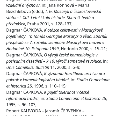
vzdělání a výchovu
, in: Jana Kohnová – Maria
Bezchlebová (edd.),
T. G. Masaryk a československá
státnost. XIII. Letní škola historie. Sborník textů a
přednášek
, Praha 2001, s. 128–137;
Dagmar ČAPKOVÁ,
K otázce celistvosti v Masarykově
pojetí vědy
, in:
Tomáš Garrigue Masaryk a věda. Sborník
příspěvků ze 7. ročníku semináře Masarykova muzea v
Hodoníně 10. listopadu 1999
, Hodonín 2000, s. 15–21;
Dagmar ČAPKOVÁ,
O vývoji české komeniologie v
posledním desetiletí – k 10. výročí sametové revoluce
, in:
Unie Comenius. Bulletin
11, 2000, s. 6–9;
Dagmar ČAPKOVÁ,
K významu Hartlibova archivu pro
pokrok v komeniologickém bádání
, in:
Studia Comeniana
et historica
26, 1996, s. 110–115;
Dagmar ČAPKOVÁ,
K pojetí tolerance v české
reformační tradici
, in:
Studia Comeniana et historica
25,
1995, s. 96–103;
Robert KALIVODA – Jaromír ČERVENKA –