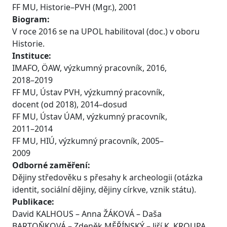
FF MU, Historie–PVH (Mgr.), 2001
Biogram:
V roce 2016 se na UPOL habilitoval (doc.) v oboru
Historie.
Instituce:
IMAFO, ÖAW, výzkumný pracovník, 2016,
2018–2019
FF MU, Ústav PVH, výzkumný pracovník,
docent (od 2018), 2014–dosud
FF MU, Ústav ÚAM, výzkumný pracovník,
2011–2014
FF MU, HIÚ, výzkumný pracovník, 2005–
2009
Odborné zaměření:
Dějiny středověku s přesahy k archeologii (otázka
identit, sociální dějiny, dějiny církve, vznik státu).
Publikace:
David KALHOUS – Anna ŽÁKOVÁ – Daša
BARTOŇKOVÁ – Zdeněk MĚŘÍNSKÝ – Jiří K. KROUPA,