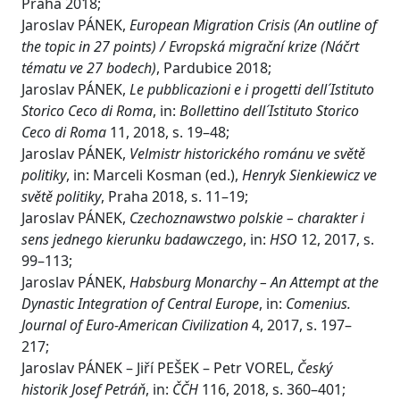
Praha 2018;
Jaroslav PÁNEK,
European Migration Crisis (An outline of
the topic in 27 points) / Evropská migrační krize (Náčrt
tématu ve 27 bodech)
, Pardubice 2018;
Jaroslav PÁNEK,
Le pubblicazioni e i progetti dell´Istituto
Storico Ceco di Roma
, in:
Bollettino dell´Istituto Storico
Ceco di Roma
11, 2018, s. 19–48;
Jaroslav PÁNEK,
Velmistr historického románu ve světě
politiky
, in: Marceli Kosman (ed.),
Henryk Sienkiewicz ve
světě politiky
, Praha 2018, s. 11–19;
Jaroslav PÁNEK,
Czechoznawstwo polskie – charakter i
sens jednego kierunku badawczego
, in:
HSO
12, 2017, s.
99–113;
Jaroslav PÁNEK,
Habsburg Monarchy – An Attempt at the
Dynastic Integration of Central Europe
, in:
Comenius.
Journal of Euro-American Civilization
4, 2017, s. 197–
217;
Jaroslav PÁNEK – Jiří PEŠEK – Petr VOREL,
Český
historik Josef Petráň
, in:
ČČH
116, 2018, s. 360–401;