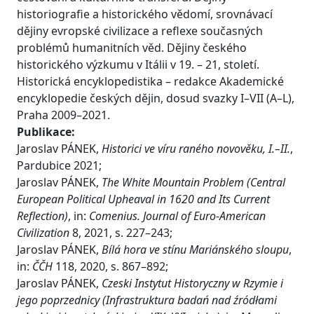
historiografie a historického vědomí, srovnávací
dějiny evropské civilizace a reflexe současných
problémů humanitních věd. Dějiny českého
historického výzkumu v Itálii v 19. – 21, století.
Historická encyklopedistika – redakce Akademické
encyklopedie českých dějin, dosud svazky I–VII (A–L),
Praha 2009–2021.
Publikace:
Jaroslav PÁNEK,
Historici ve víru raného novověku, I.–II.
,
Pardubice 2021;
Jaroslav PÁNEK,
The White Mountain Problem (Central
European Political Upheaval in 1620 and Its Current
Reflection)
, in:
Comenius. Journal of Euro-American
Civilization
8, 2021, s. 227–243;
Jaroslav PÁNEK,
Bílá hora ve stínu Mariánského sloupu
,
in:
ČČH
118, 2020, s. 867–892;
Jaroslav PÁNEK,
Czeski Instytut Historyczny w Rzymie i
jego poprzednicy (Infrastruktura badań nad źródłami