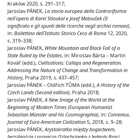
Kraków 2020, s. 291–317;
Jaroslav PÁNEK,
La storia europea della Controriforma
nellʾopera di Karel Stloukal e Josef Matoušek (Il
significato e gli spunti delle ricerche negli archivi romani)
,
in:
Bollettino dellʾIstituto Storico Ceco di Roma
12, 2020,
s. 319–338;
Jaroslav PÁNEK,
White Mountain and Black Fall of a
State Ruled by the Estates
, in: Miroslav Bárta – Martin
Kovář (edd.),
Civilisations: Collaps and Regeneration.
Addressing the Nature of Change and Transformation in
History
, Praha 2019, s. 437–457;
Jaroslav PÁNEK – Oldřich TŮMA (edd.),
A History of the
Czech Lands (Second edition)
, Praha 2018;
Jaroslav PÁNEK,
A New Image of the World at the
Beginning of Modern Times (European Humanist
Sebastian Münster and his Cosmographia)
, in:
Comenius.
Journal of Euro-American Civilization
5, 2018, s. 9–28;
Jaroslav PÁNEK,
Arystokratka między bogactwem,
bezsilnością i rozpaczą (Szlachcianka z Jednoty Braci