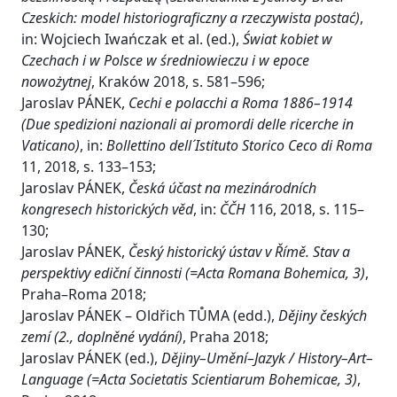
Czeskich: model historiograficzny a rzeczywista postać)
,
in: Wojciech Iwańczak et al. (ed.),
Świat kobiet w
Czechach i w Polsce w średniowieczu i w epoce
nowożytnej
, Kraków 2018, s. 581–596;
Jaroslav PÁNEK,
Cechi e polacchi a Roma 1886–1914
(Due spedizioni nazionali ai promordi delle ricerche in
Vaticano)
, in:
Bollettino dell´Istituto Storico Ceco di Roma
11, 2018, s. 133–153;
Jaroslav PÁNEK,
Česká účast na mezinárodních
kongresech historických věd
, in:
ČČH
116, 2018, s. 115–
130;
Jaroslav PÁNEK,
Český historický ústav v Římě. Stav a
perspektivy ediční činnosti (=Acta Romana Bohemica, 3)
,
Praha–Roma 2018;
Jaroslav PÁNEK – Oldřich TŮMA (edd.),
Dějiny českých
zemí (2., doplněné vydání)
, Praha 2018;
Jaroslav PÁNEK (ed.),
Dějiny–Umění–Jazyk / History–Art–
Language (=Acta Societatis Scientiarum Bohemicae, 3)
,