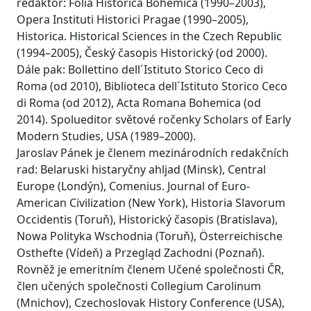
redaktor: Folia Historica Bohemica (1990–2003),
Opera Instituti Historici Pragae (1990–2005),
Historica. Historical Sciences in the Czech Republic
(1994–2005), Český časopis Historický (od 2000).
Dále pak: Bollettino dell´Istituto Storico Ceco di
Roma (od 2010), Biblioteca dell´Istituto Storico Ceco
di Roma (od 2012), Acta Romana Bohemica (od
2014). Spolueditor světové ročenky Scholars of Early
Modern Studies, USA (1989–2000).
Jaroslav Pánek je členem mezinárodních redakčních
rad: Belaruski histaryčny ahljad (Minsk), Central
Europe (Londýn), Comenius. Journal of Euro-
American Civilization (New York), Historia Slavorum
Occidentis (Toruň), Historický časopis (Bratislava),
Nowa Polityka Wschodnia (Toruň), Österreichische
Osthefte (Vídeň) a Przegląd Zachodni (Poznaň).
Rovněž je emeritním členem Učené společnosti ČR,
člen učených společnosti Collegium Carolinum
(Mnichov), Czechoslovak History Conference (USA),