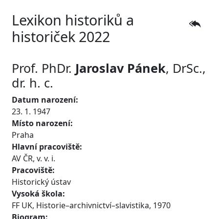
Lexikon historiků a
historiček 2022
Prof. PhDr.
Jaroslav
Pánek
, DrSc.,
dr. h. c.
Datum narození:
23. 1. 1947
Místo narození:
Praha
Hlavní pracoviště:
AV ČR, v. v. i.
Pracoviště:
Historický ústav
Vysoká škola:
FF UK, Historie–archivnictví–slavistika, 1970
Biogram: