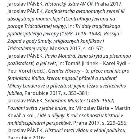
Jaroslav PÁNEK,
Historický ústav AV ČR
, Praha 2017;
Jaroslav PÁNEK,
Konfederacija avtonomnych zemeľ ili
absoljutnaja monarchija? (Centraľnaja Jevropa na
poroge Tridcatiletnej vojny)
, in:
Tri daty tragičeskogo
pjatidesjatiletija Jevropy (1598–1618–1648). Rossija i
Zapad v gody Smuty, religioznych konfliktov i
Tridcatiletnej vojny
, Moskva 2017, s. 40–57;
Jaroslav PÁNEK,
Pavla Moudrá, žena skrytá za písemnou
pozůstalostí, a její svět
, in: Tomáš Jiránek – Karel Rýdl –
Petr Vorel (edd.),
Gender History – to přece není nic pro
feministky. Kniha, kterou napsali přátelé a studenti
Mileny Lenderové u příležitosti jejího těžko uvěřitelného
jubilea
, Pardubice 2017, s. 353–381;
Jaroslav PÁNEK, S
ebastian Münster (1488–1552).
Poznání světa v jedné knize
, in: Miroslav Bárta – Martin
Kovář a kol.,
Lidé a dějiny. K roli osobnosti v historii v
multidisciplinární perspektivě
, Praha 2017, s. 229–255;
Jaroslav PÁNEK,
Historici mezi vědou a vědní politikou
,
Pardubice 2016;