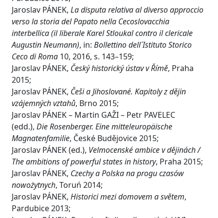
Jaroslav PÁNEK,
La disputa relativa al diverso approccio
verso la storia del Papato nella Cecoslovacchia
interbellica (il liberale Karel Stloukal contro il clericale
Augustin Neumann)
, in:
Bollettino dell´Istituto Storico
Ceco di Roma
10, 2016, s. 143–159;
Jaroslav PÁNEK,
Český historický ústav v Římě
, Praha
2015;
Jaroslav PÁNEK,
Češi a Jihoslované. Kapitoly z dějin
vzájemných vztahů
, Brno 2015;
Jaroslav PÁNEK – Martin GAŽI – Petr PAVELEC
(edd.),
Die Ro
senberger. Eine mitteleuropäische
Magnatenfamilie
, České Budějovice 2015;
Jaroslav PÁNEK (ed.),
Velmocenské ambice v dějinách /
The ambitions of powerful states in history
, Praha 2015;
Jaroslav PÁNEK,
Czechy a Polska na progu czasów
nowożytnych
, Toruń 2014;
Jaroslav PÁNEK,
Historici mezi domovem a světem
,
Pardubice 2013;