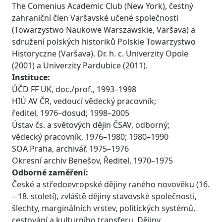
The Comenius Academic Club (New York), čestný
zahraniční člen Varšavské učené společnosti
(Towarzystwo Naukowe Warszawskie, Varšava) a
sdružení polských historiků Polskie Towarzystwo
Historyczne (Varšava). Dr. h. c. Univerzity Opole
(2001) a Univerzity Pardubice (2011).
Instituce:
ÚČD FF UK, doc./prof., 1993–1998
HIÚ AV ČR, vedoucí vědecký pracovník;
ředitel, 1976–dosud; 1998–2005
Ústav čs. a světových dějin ČSAV, odborný;
vědecký pracovník, 1976–1980; 1980–1990
SOA Praha, archivář, 1975–1976
Okresní archiv Benešov, Ředitel, 1970–1975
Odborné zaměření:
České a středoevropské dějiny raného novověku (16.
– 18. století), zvláště dějiny stavovské společnosti,
šlechty, marginálních vrstev, politických systémů,
cestování a kulturního transferu. Dějiny