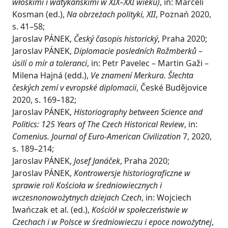
włoskimi i watykańskimi w XIX–XXI wieku)
, in: Marceli
Kosman (ed.),
Na obrzeżach polityki, XII
, Poznań 2020,
s. 41–58;
Jaroslav PÁNEK,
Český časopis historický
, Praha 2020;
Jaroslav PÁNEK,
Diplomacie posledních Rožmberků –
úsilí o mír a toleranci
, in: Petr Pavelec – Martin Gaži –
Milena Hajná (edd.),
Ve znamení Merkura. Šlechta
českých zemí v evropské diplomacii
, České Budějovice
2020, s. 169–182;
Jaroslav PÁNEK,
Historiography between Science and
Politics: 125 Years of The Czech Historical Review
, in:
Comenius. Journal of Euro-American Civilization
7, 2020,
s. 189–214;
Jaroslav PÁNEK,
Josef Janáček
, Praha 2020;
Jaroslav PÁNEK,
Kontrowersje historiograficzne w
sprawie roli Kościoła w średniowiecznych i
wczesnonowożytnych dziejach Czech
, in: Wojciech
Iwańczak et al. (ed.),
Kościół w społeczeństwie w
Czechach i w Polsce w średniowieczu i epoce nowożytnej
,