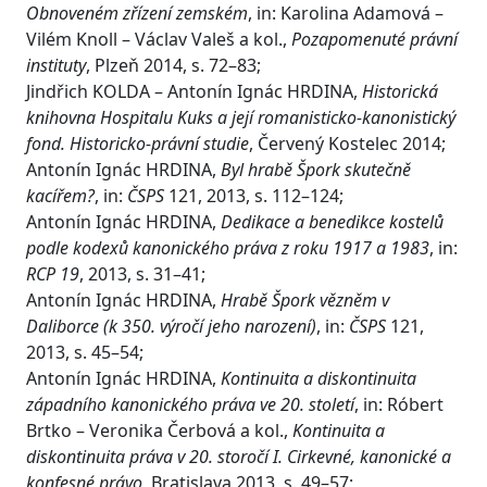
Obnoveném zřízení zemském
, in: Karolina Adamová –
Vilém Knoll – Václav Valeš a kol.,
Pozapomenuté právní
instituty
, Plzeň 2014, s. 72–83;
Jindřich KOLDA – Antonín Ignác HRDINA,
Historická
knihovna Hospitalu Kuks a její romanisticko-kanonistický
fond. Historicko-právní studie
, Červený Kostelec 2014;
Antonín Ignác HRDINA,
Byl hrabě Špork skutečně
kacířem?
, in:
ČSPS
121, 2013, s. 112–124;
Antonín Ignác HRDINA,
Dedikace a benedikce kostelů
podle kodexů kanonického práva z roku 1917 a 1983
, in:
RCP 19
, 2013, s. 31–41;
Antonín Ignác HRDINA,
Hrabě Špork vězněm v
Daliborce (k 350. výročí jeho narození)
, in:
ČSPS
121,
2013, s. 45–54;
Antonín Ignác HRDINA,
Kontinuita a diskontinuita
západního kanonického práva ve 20. století
, in: Róbert
Brtko – Veronika Čerbová a kol.,
Kontinuita a
diskontinuita práva v 20. storočí I. Cirkevné, kanonické a
konfesné právo
, Bratislava 2013, s. 49–57;