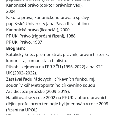
Kanonické právo (doktor právních věd),
2004
Fakulta práva, kanonického práva a správy
papežské Univerzity Jana Pavla II. v Lublinu,
Kanonické právo (licenciát), 2000
PF UK, Právo (rigorózní řízení), 1988
PF UK, Právo, 1987
Biogram:
Katolický kněz, premonstrát, právník, právní historik,
kanonista, romanista a biblista.
Působil zejména na FPR ZČU (1996–2022) a na KTF
UK (2002–2022).
Zastával řadu řádových i církevních funkcí, mj.
soudní vikář Metropolitního církevního soudu
Arcidiecéze pražské (2009–2019).
Habilitoval se v roce 2002 na PF UK v oboru právních
dějin, profesorem teologie byl jmenován v roce 2008
(řízení na UPOL).