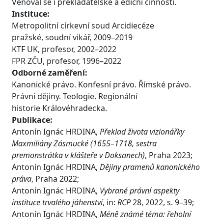
Věnoval se i překladatelské a ediční činnosti.
Instituce:
Metropolitní církevní soud Arcidiecéze
pražské, soudní vikář, 2009–2019
KTF UK, profesor, 2002–2022
FPR ZČU, profesor, 1996–2022
Odborné zaměření:
Kanonické právo. Konfesní právo. Římské právo.
Právní dějiny. Teologie. Regionální
historie Královéhradecka.
Publikace:
Antonín Ignác HRDINA,
Překlad života vizionářky
Maxmiliány Zásmucké (1655–1718, sestra
premonstrátka v klášteře v Doksanech)
, Praha 2023;
Antonín Ignác HRDINA,
Dějiny pramenů kanonického
práva
, Praha 2022;
Antonín Ignác HRDINA,
Vybrané právní aspekty
instituce trvalého jáhenství
, in:
RCP
28, 2022, s. 9–39;
Antonín Ignác HRDINA,
Méně známé téma: řeholní