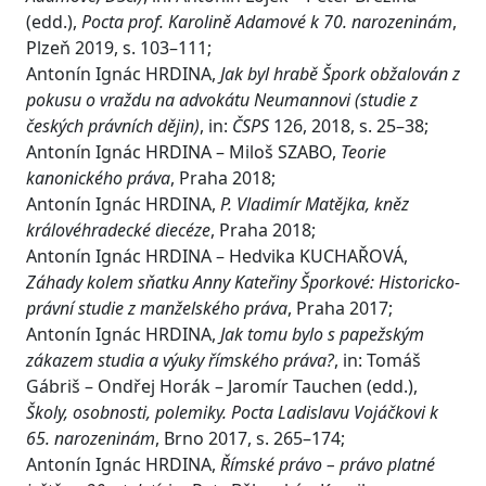
(edd.),
Pocta prof. Karolině Adamové k 70. narozeninám
,
Plzeň 2019, s. 103–111;
Antonín Ignác HRDINA,
Jak byl hrabě Špork obžalován z
pokusu o vraždu na advokátu Neumannovi (studie z
českých právních dějin)
, in:
ČSPS
126, 2018, s. 25–38;
Antonín Ignác HRDINA – Miloš SZABO,
Teorie
kanonického práva
, Praha 2018;
Antonín Ignác HRDINA,
P. Vladimír Matějka, kněz
královéhradecké diecéze
, Praha 2018;
Antonín Ignác HRDINA – Hedvika KUCHAŘOVÁ,
Záhady kolem sňatku Anny Kateřiny Šporkové:
Historicko-
právní studie z manželského práva
, Praha 2017;
Antonín Ignác HRDINA,
Jak tomu bylo s papežským
zákazem studia a výuky římského práva?
, in: Tomáš
Gábriš – Ondřej Horák – Jaromír Tauchen (edd.),
Školy, osobnosti, polemiky. Pocta Ladislavu Vojáčkovi k
65. narozeninám
, Brno 2017, s. 265–174;
Antonín Ignác HRDINA,
Římské právo – právo platné