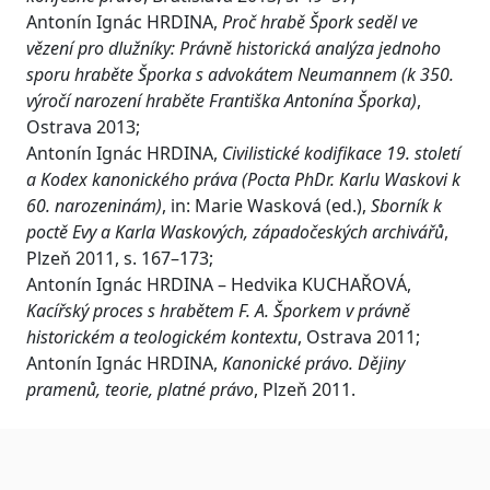
Antonín Ignác HRDINA,
Proč hrabě Špork seděl ve
vězení pro dlužníky: Právně historická analýza jednoho
sporu hraběte Šporka s advokátem Neumannem (k 350.
výročí narození hraběte Františka Antonína Šporka)
,
Ostrava 2013;
Antonín Ignác HRDINA,
Civilistické kodifikace 19. století
a Kodex kanonického práva (Pocta PhDr. Karlu Waskovi k
60. narozeninám)
, in: Marie Wasková (ed.),
Sborník k
poctě Evy a Karla Waskových, západočeských archivářů
,
Plzeň 2011, s. 167–173;
Antonín Ignác HRDINA – Hedvika KUCHAŘOVÁ,
Kacířský proces s hrabětem F. A. Šporkem v právně
historickém a teologickém kontextu
, Ostrava 2011;
Antonín Ignác HRDINA,
Kanonické právo. Dějiny
pramenů, teorie, platné právo
, Plzeň 2011.