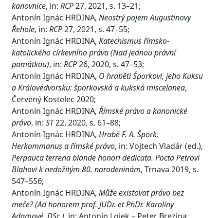
kanovnice
, in:
RCP
27, 2021, s. 13–21;
Antonín Ignác HRDINA,
Neostrý pojem Augustinovy
Řehole
, in:
RCP
27, 2021, s. 47–55;
Antonín Ignác HRDINA,
Katechismus římsko-
katolického církevního práva (Nad jednou právní
památkou)
, in:
RCP
26, 2020, s. 47–53;
Antonín Ignác HRDINA,
O hraběti Šporkovi, jeho Kuksu
a Královédvorsku: šporkovská a kukská miscelanea
,
Červený Kostelec 2020;
Antonín Ignác HRDINA,
Římské právo a kanonické
právo
, in:
ST
22, 2020, s. 61–88;
Antonín Ignác HRDINA,
Hrabě F. A. Špork,
Herkommanus a římské právo
, in: Vojtech Vladár (ed.),
Perpauca terrena blande honori dedicata. Pocta Petrovi
Blahovi k nedožitým 80. narodeninám
, Trnava 2019, s.
547–556;
Antonín Ignác HRDINA,
Může existovat právo bez
meče? (Ad honorem prof. JUDr. et PhDr. Karolíny
Adamové, DSc.)
, in: Antonín Lojek – Peter Brezina