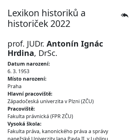
Lexikon historiků a
historiček 2022
prof. JUDr.
Antonín Ignác
Hrdina
, DrSc.
Datum narození:
6. 3. 1953
Místo narození:
Praha
Hlavní pracoviště:
Západočeská univerzita v Plzni (ZČU)
Pracoviště:
Fakulta právnická (FPR ZČU)
Vysoká škola:
Fakulta práva, kanonického práva a správy
papežské Univerzity Jana Pavla II. v Lublinu,