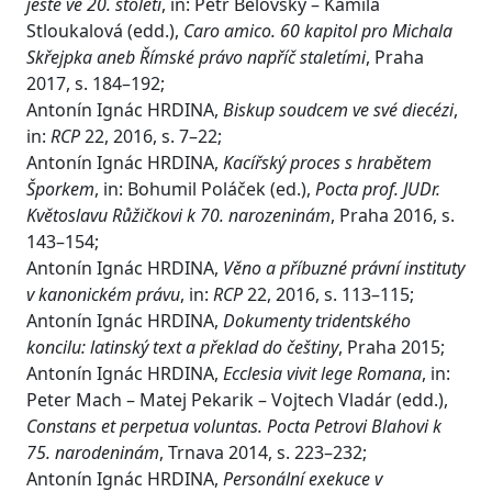
ještě ve 20. století
, in: Petr Bělovský – Kamila
Stloukalová (edd.),
Caro amico. 60 kapitol pro Michala
Skřejpka aneb Římské právo napříč staletími
, Praha
2017, s. 184–192;
Antonín Ignác HRDINA,
Biskup soudcem ve své diecézi
,
in:
RCP
22, 2016, s. 7–22;
Antonín Ignác HRDINA,
Kacířský proces s hrabětem
Šporkem
, in: Bohumil Poláček (ed.),
Pocta prof. JUDr.
Květoslavu Růžičkovi k 70. narozeninám
, Praha 2016, s.
143–154;
Antonín Ignác HRDINA,
Věno a příbuzné právní instituty
v kanonickém právu
, in:
RCP
22, 2016, s. 113–115;
Antonín Ignác HRDINA,
Dokumenty tridentského
koncilu: latinský text a překlad do češtiny
, Praha 2015;
Antonín Ignác HRDINA,
Ecclesia vivit lege Romana
, in:
Peter Mach – Matej Pekarik – Vojtech Vladár (edd.),
Constans et perpetua voluntas. Pocta Petrovi Blahovi k
75. narodeninám
, Trnava 2014, s. 223–232;
Antonín Ignác HRDINA,
Personální exekuce v