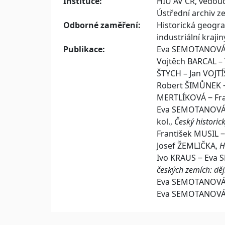
Instituce:
HIÚ AV ČR, vedou
Ústřední archiv z
Odborné zaměření:
Historická geograf
industriální krajin
Publikace:
Eva SEMOTANOVÁ 
Vojtěch BARCAL –
ŠTYCH – Jan VOJT
Robert ŠIMŮNEK ‒
MERTLÍKOVÁ ‒ Fra
Eva SEMOTANOVÁ ‒
kol.,
Český historick
František MUSIL 
Josef ŽEMLIČKA,
H
Ivo KRAUS ‒ Eva
českých zemích: děj
Eva SEMOTANOV
Eva SEMOTANOVÁ 