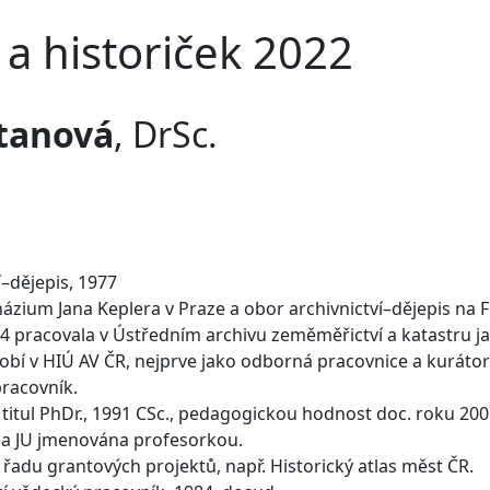
 a historiček 2022
tanová
, DrSc.
í–dějepis, 1977
zium Jana Keplera v Praze a obor archivnictví–dějepis na F
4 pracovala v Ústředním archivu zeměměřictví a katastru ja
bí v HIÚ AV ČR, nejprve jako odborná pracovnice a kurátor
racovník.
 titul PhDr., 1991 CSc., pedagogickou hodnost doc. roku 2001
na JU jmenována profesorkou.
 řadu grantových projektů, např. Historický atlas měst ČR.