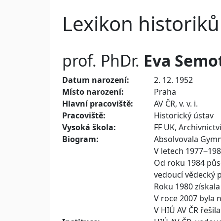
Lexikon historiků
prof. PhDr.
Eva
Semo
Datum narození:
2. 12. 1952
Místo narození:
Praha
Hlavní pracoviště:
AV ČR, v. v. i.
Pracoviště:
Historický ústav
Vysoká škola:
FF UK, Archivnictv
Biogram:
Absolvovala Gymná
V letech 1977‒198
Od roku 1984 půso
vedoucí vědecký p
Roku 1980 získala
V roce 2007 byla 
V HIÚ AV ČR řešila