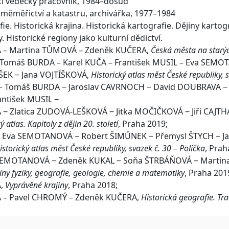
cí vědecký pracovník, 1984–dosud
eměměřictví a katastru, archivářka, 1977–1984
ie. Historická krajina. Historická kartografie. Dějiny karto
y. Historické regiony jako kulturní dědictví.
– Martina TŮMOVÁ – Zdeněk KUČERA,
Česká města na starý
 Tomáš BURDA – Karel KUČA – František MUSIL – Eva SEMO
ÍŠEK ‒ Jana VOJTÍŠKOVÁ,
Historický atlas měst České republiky, 
 Tomáš BURDA ‒ Jaroslav CAVRNOCH ‒ David DOUBRAVA ‒ G
ntišek MUSIL ‒
 Zlatica ZUDOVÁ-LEŠKOVÁ ‒ Jitka MOČIČKOVÁ ‒ Jiří CAJTH
ý atlas. Kapitoly z dějin 20. století
, Praha 2019;
‒ Eva SEMOTANOVÁ ‒ Robert ŠIMŮNEK ‒ Přemysl ŠTYCH ‒ J
istorický atlas měst České republiky, svazek č. 30 – Polička
, Prah
 SEMOTANOVÁ ‒ Zdeněk KUKAL ‒ Soňa ŠTRBÁŇOVÁ ‒ Martina
iny fyziky, geografie, geologie, chemie a matematiky
, Praha 201
Á,
Vyprávěné krajiny
, Praha 2018;
– Pavel CHROMÝ – Zdeněk KUČERA,
Historická geografie. Tr