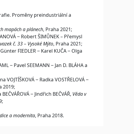
grafie. Proměny preindustriální a
ch mapách a plánech
, Praha 2021;
TANOVÁ ‒ Robert ŠIMŮNEK – Přemysl
svazek č. 33 – Vysoké Mýto
, Praha 2021;
ünter FIEDLER ‒ Karel KUČA ‒ Olga
AML ‒ Pavel SEEMANN ‒ Jan D. BLÁHA a
ana VOJTÍŠKOVÁ ‒ Radka VOSTŘELOVÁ ‒
a 2019;
 BEČVÁŘOVÁ ‒ Jindřich BEČVÁŘ,
Věda v
9;
adice a modernita
, Praha 2018.