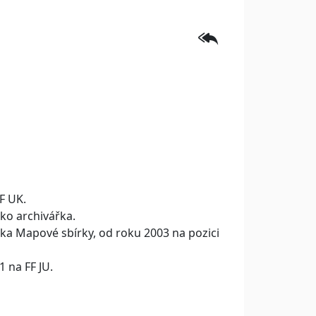
F UK.
ko archivářka.
ka Mapové sbírky, od roku 2003 na pozici
 na FF JU.